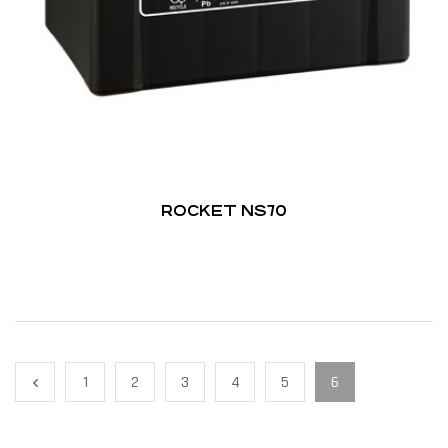
ROCKET NS70
1
2
3
4
5
6