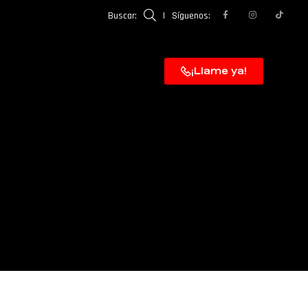
Buscar:
|
Síguenos:
¡Llame ya!