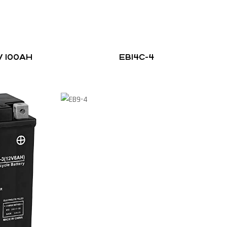
V 100AH
EB14C-4