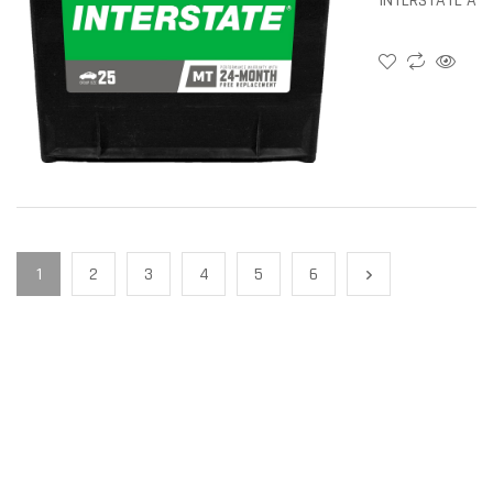
INTERSTATE AG
(100% American
GAMA PREMIUM
PF-MT-MTP.
1
2
3
4
5
6