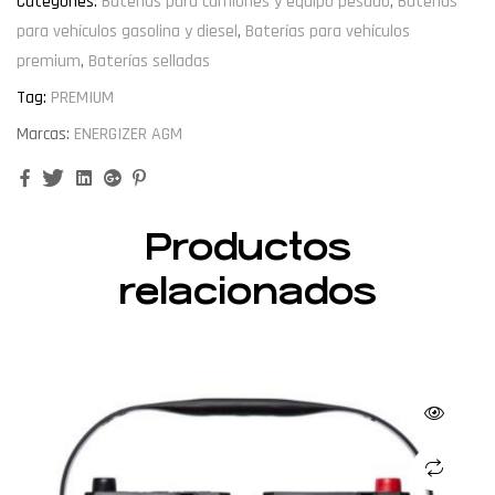
Categories:
Baterías para camiones y equipo pesado
,
Baterías
para vehículos gasolina y diesel
,
Baterías para vehículos
premium
,
Baterías selladas
Tag:
PREMIUM
Marcas:
ENERGIZER AGM
Facebook
Twitter
Linkedin
Google+
Pinterest
Productos
relacionados