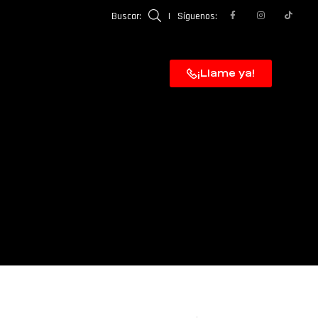
Buscar:
|
Síguenos:
¡Llame ya!