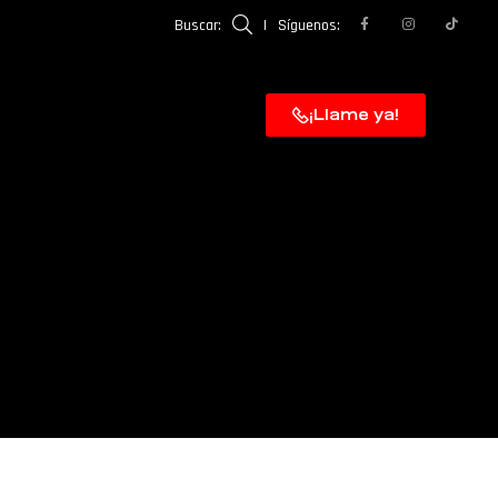
Buscar:
|
Síguenos:
¡Llame ya!