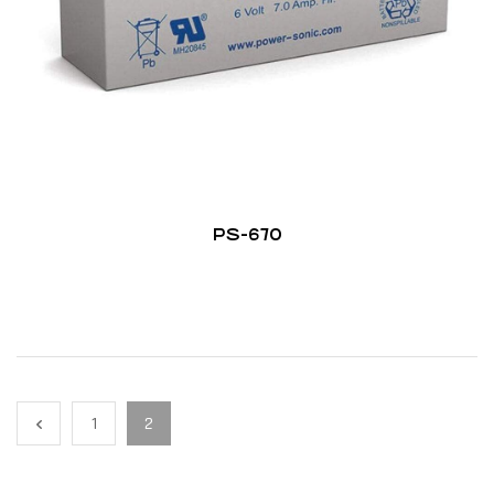
PS-670
1
2