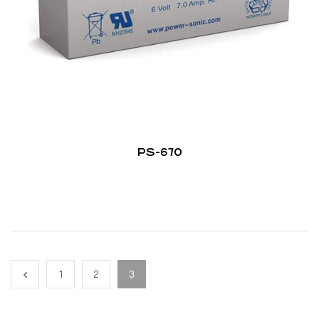
PS-670
1
2
3