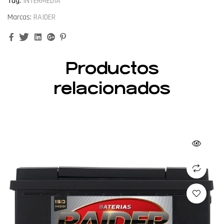
Tag:
INTERMEDIA
Marcas:
RAIDER
Facebook
Twitter
Linkedin
Google+
Pinterest
Productos
relacionados