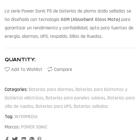
La serie Power Sonic PS de baterías de plomo ácido selladas se
ha diseñado con tecnología
AGM (Absorbent Glass Mate)
para
garantizar un rendimiento y confiabilidad, apta para fuentes de
energía, alarmas, UPS, respaldo, Sillas de Ruedas.
QUANTITY:
Add To Wishlist
Compare
Categories:
Baterias para alarmas
,
Baterías para bicimotos y
bicicletas eléctricas
,
Baterías para paneles solares
,
Baterias para
silla de ruedas
,
Baterías para UPS
,
Baterías selladas
Tag:
INTERMEDIA
Marcas:
POWER SONIC
Facebook
Twitter
Linkedin
Google+
Pinterest